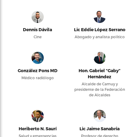
Dennis Dávila
Lic Eddie López Serrano
Cine
Abogado y analista político
González Pons MD
Hon. Gabriel “Gaby”
Hernández
Médico radiólogo
Alcalde de Camuy y
presidente de la Federación
de Alcaldes
Heriberto N. Saurí
Lic Jaime Sanabria
Salud y emergencias
Profesor de derecho