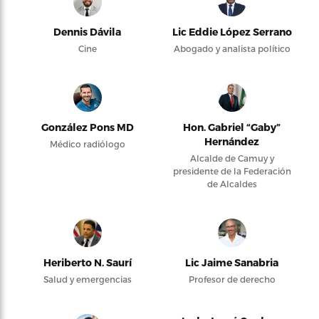
Dennis Dávila
Lic Eddie López Serrano
Cine
Abogado y analista político
González Pons MD
Hon. Gabriel “Gaby”
Hernández
Médico radiólogo
Alcalde de Camuy y
presidente de la Federación
de Alcaldes
Heriberto N. Saurí
Lic Jaime Sanabria
Salud y emergencias
Profesor de derecho