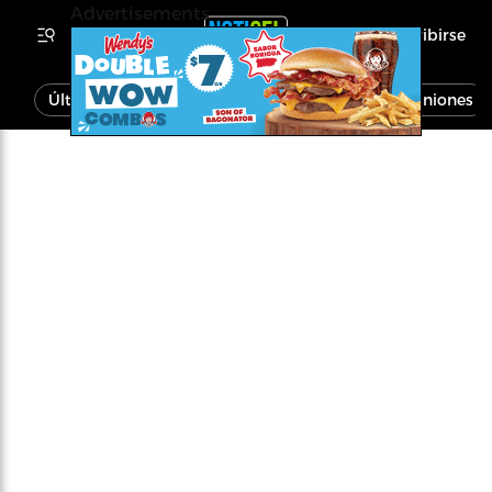
Advertisements
Inscribirse
Última Hora
Noticias
Economía
Opiniones