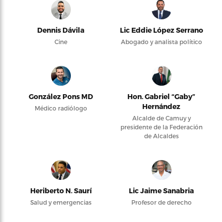
Dennis Dávila
Lic Eddie López Serrano
Cine
Abogado y analista político
González Pons MD
Hon. Gabriel “Gaby”
Hernández
Médico radiólogo
Alcalde de Camuy y
presidente de la Federación
de Alcaldes
Heriberto N. Saurí
Lic Jaime Sanabria
Salud y emergencias
Profesor de derecho