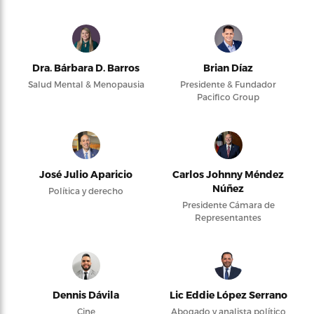
Dra. Bárbara D. Barros
Brian Díaz
Salud Mental & Menopausia
Presidente & Fundador
Pacifico Group
José Julio Aparicio
Carlos Johnny Méndez
Núñez
Política y derecho
Presidente Cámara de
Representantes
Dennis Dávila
Lic Eddie López Serrano
Cine
Abogado y analista político