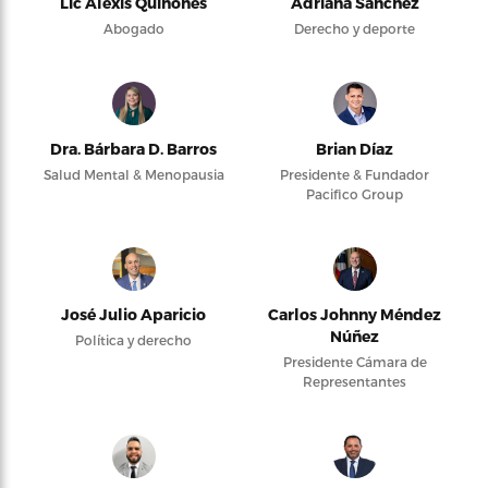
Lic Alexis Quiñones
Adriana Sánchez
Abogado
Derecho y deporte
Dra. Bárbara D. Barros
Brian Díaz
Salud Mental & Menopausia
Presidente & Fundador
Pacifico Group
José Julio Aparicio
Carlos Johnny Méndez
Núñez
Política y derecho
Presidente Cámara de
Representantes