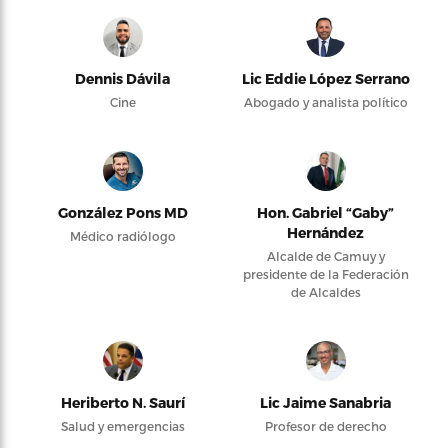
Dennis Dávila
Lic Eddie López Serrano
Cine
Abogado y analista político
González Pons MD
Hon. Gabriel “Gaby”
Hernández
Médico radiólogo
Alcalde de Camuy y
presidente de la Federación
de Alcaldes
Heriberto N. Saurí
Lic Jaime Sanabria
Salud y emergencias
Profesor de derecho