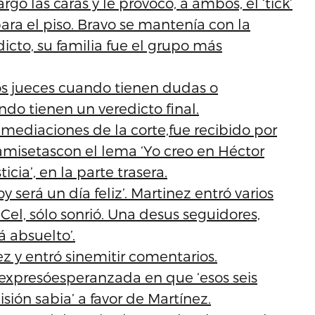
gó las caras y le provocó, a ambos, el ‘tick’
ara el piso. Bravo se mantenía con la
dicto, su familia fue el grupo más
os jueces cuando tienen dudas o
do tienen un veredicto final.
nmediaciones de la corte,fue recibido por
misetascon el lema ‘Yo creo en Héctor
ticia’, en la parte trasera.
será un día feliz’. Martinez entró varios
el, sólo sonrió. Una desus seguidores,
á absuelto’.
 y entró sinemitir comentarios.
expresóesperanzada en que ‘esos seis
ión sabia’ a favor de Martínez.