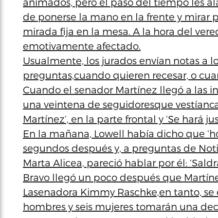
animados, pero el paso del tiempo les alar
de ponerse la mano en la frente y mirar p
mirada fija en la mesa. A la hora del vere
emotivamente afectado.
Usualmente, los jurados envían notas a l
preguntas,cuando quieren recesar, o cuan
Cuando el senador Martínez llegó a las i
una veintena de seguidoresque vestíanca
Martínez’, en la parte frontal y ‘Se hará jus
En la mañana, Lowell había dicho que ‘hoy 
segundos después y, a preguntas de NotiC
Marta Alicea, pareció hablar por él: ‘Saldr
Bravo llegó un poco después que Martínez
Lasenadora Kimmy Raschke,en tanto, se 
hombres y seis mujeres tomarán una decis