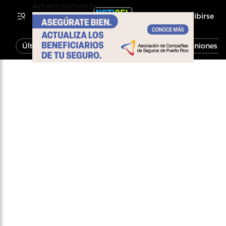
Advertisements
Inscribirse
Última Hora
Noticias
Economía
Opiniones