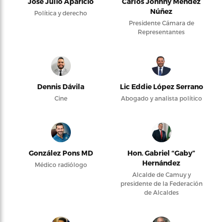
José Julio Aparicio
Carlos Johnny Méndez
Núñez
Política y derecho
Presidente Cámara de
Representantes
Dennis Dávila
Lic Eddie López Serrano
Cine
Abogado y analista político
González Pons MD
Hon. Gabriel “Gaby”
Hernández
Médico radiólogo
Alcalde de Camuy y
presidente de la Federación
de Alcaldes