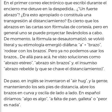
En el primer correo electrónico que escribí durante el
encierro me detuve en la despedida… ¿“Un fuerte
abrazo”? ¿Era esto apropiado o constituía una
transgresión al distanciamiento? Es cierto que los
abrazos en las cartas son fórmulas de cortesía, pero en
general uno se puede proyectar llevándolos a cabo.
De momento, la fórmula se desautomatizó, se volvió
literal y su etimología emergió diáfana: “a” + “brazo”,
‘rodear con los brazos’. Pero ya no podemos usar los
brazos… De allá para acá, he visto soluciones como
“abrazo etéreo”, “abrazo sin brazos” y, el insumiso
“abrazo rebelde (y que se chave el distanciamiento)”.
De paso, en inglés se inventaron el “air hug”, y la gente,
manteniendo los seis pies de distancia, abre los
brazos en curva y oscila de lado a lado. En español
diríamos: “algo es algo”, “a falta de pan, galleta” o “peor
es nada”.