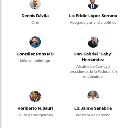
Dennis Dávila
Lic Eddie López Serrano
Cine
Abogado y analista político
González Pons MD
Hon. Gabriel “Gaby”
Hernández
Médico radiólogo
Alcalde de Camuy y
presidente de la Federación
de Alcaldes
Heriberto N. Saurí
Lic Jaime Sanabria
Salud y emergencias
Profesor de derecho