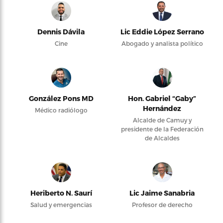
Dennis Dávila
Lic Eddie López Serrano
Cine
Abogado y analista político
González Pons MD
Hon. Gabriel “Gaby”
Hernández
Médico radiólogo
Alcalde de Camuy y
presidente de la Federación
de Alcaldes
Heriberto N. Saurí
Lic Jaime Sanabria
Salud y emergencias
Profesor de derecho