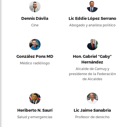
Dennis Dávila
Lic Eddie López Serrano
Cine
Abogado y analista político
González Pons MD
Hon. Gabriel “Gaby”
Hernández
Médico radiólogo
Alcalde de Camuy y
presidente de la Federación
de Alcaldes
Heriberto N. Saurí
Lic Jaime Sanabria
Salud y emergencias
Profesor de derecho