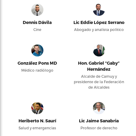
Dennis Dávila
Lic Eddie López Serrano
Cine
Abogado y analista político
González Pons MD
Hon. Gabriel “Gaby”
Hernández
Médico radiólogo
Alcalde de Camuy y
presidente de la Federación
de Alcaldes
Heriberto N. Saurí
Lic Jaime Sanabria
Salud y emergencias
Profesor de derecho