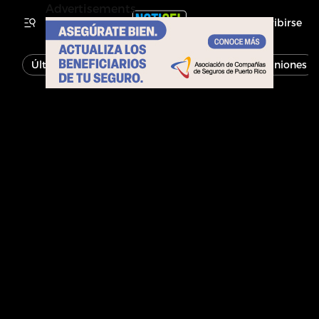
Advertisements
Inscribirse
Última Hora
Noticias
Economía
Opiniones