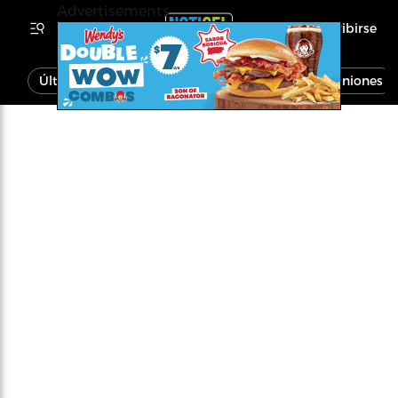
Advertisements
Inscribirse
Última Hora
Noticias
Economía
Opiniones