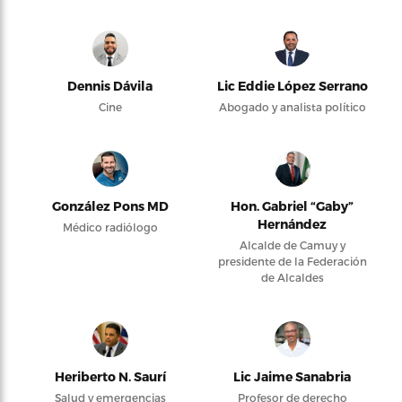
Dennis Dávila
Lic Eddie López Serrano
Cine
Abogado y analista político
González Pons MD
Hon. Gabriel “Gaby”
Hernández
Médico radiólogo
Alcalde de Camuy y
presidente de la Federación
de Alcaldes
Heriberto N. Saurí
Lic Jaime Sanabria
Salud y emergencias
Profesor de derecho