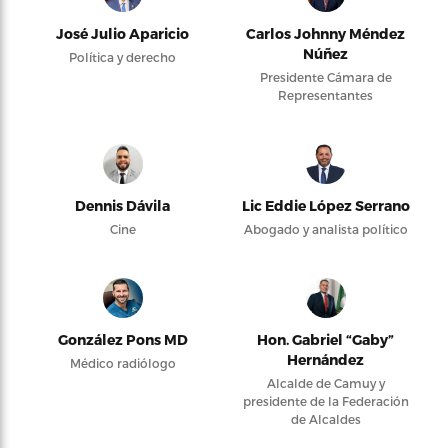
José Julio Aparicio
Carlos Johnny Méndez
Núñez
Política y derecho
Presidente Cámara de
Representantes
Dennis Dávila
Lic Eddie López Serrano
Cine
Abogado y analista político
González Pons MD
Hon. Gabriel “Gaby”
Hernández
Médico radiólogo
Alcalde de Camuy y
presidente de la Federación
de Alcaldes