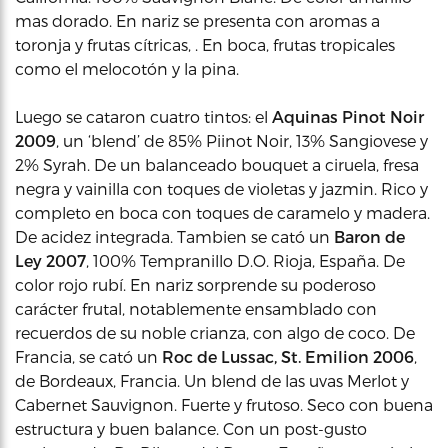
mas dorado. En nariz se presenta con aromas a
toronja y frutas cítricas, . En boca, frutas tropicales
como el melocotón y la pina.
Luego se cataron cuatro tintos: el
Aquinas Pinot Noir
2009
, un ‘blend’ de 85% Piinot Noir, 13% Sangiovese y
2% Syrah. De un balanceado bouquet a ciruela, fresa
negra y vainilla con toques de violetas y jazmin. Rico y
completo en boca con toques de caramelo y madera.
De acidez integrada. Tambien se cató un
Baron de
Ley 2007
, 100% Tempranillo D.O. Rioja, España. De
color rojo rubí. En nariz sorprende su poderoso
carácter frutal, notablemente ensamblado con
recuerdos de su noble crianza, con algo de coco. De
Francia, se cató un
Roc de Lussac, St. Emilion 2006
,
de Bordeaux, Francia. Un blend de las uvas Merlot y
Cabernet Sauvignon. Fuerte y frutoso. Seco con buena
estructura y buen balance. Con un post-gusto