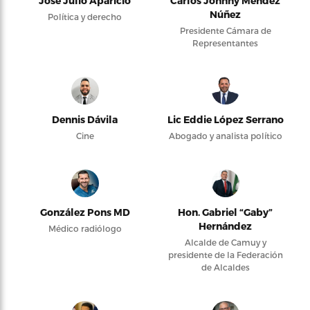
José Julio Aparicio
Carlos Johnny Méndez
Núñez
Política y derecho
Presidente Cámara de
Representantes
Dennis Dávila
Lic Eddie López Serrano
Cine
Abogado y analista político
González Pons MD
Hon. Gabriel “Gaby”
Hernández
Médico radiólogo
Alcalde de Camuy y
presidente de la Federación
de Alcaldes