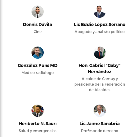
Dennis Dávila
Lic Eddie López Serrano
Cine
Abogado y analista político
González Pons MD
Hon. Gabriel “Gaby”
Hernández
Médico radiólogo
Alcalde de Camuy y
presidente de la Federación
de Alcaldes
Heriberto N. Saurí
Lic Jaime Sanabria
Salud y emergencias
Profesor de derecho