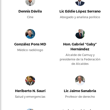
Dennis Dávila
Lic Eddie López Serrano
Cine
Abogado y analista político
González Pons MD
Hon. Gabriel “Gaby”
Hernández
Médico radiólogo
Alcalde de Camuy y
presidente de la Federación
de Alcaldes
Heriberto N. Saurí
Lic Jaime Sanabria
Salud y emergencias
Profesor de derecho