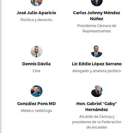
José Julio Aparicio
Carlos Johnny Méndez
Núñez
Política y derecho
Presidente Cámara de
Representantes
Dennis Dávila
Lic Eddie López Serrano
Cine
Abogado y analista político
González Pons MD
Hon. Gabriel “Gaby”
Hernández
Médico radiólogo
Alcalde de Camuy y
presidente de la Federación
de Alcaldes