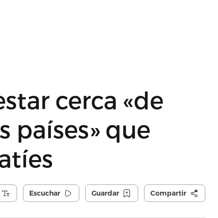
star cerca «de
os países» que
atíes
Escuchar
Guardar
Compartir