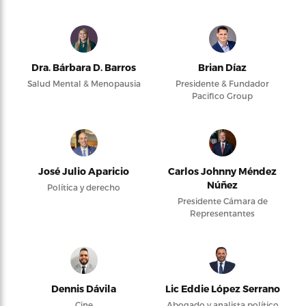
Dra. Bárbara D. Barros
Brian Díaz
Salud Mental & Menopausia
Presidente & Fundador
Pacifico Group
José Julio Aparicio
Carlos Johnny Méndez
Núñez
Política y derecho
Presidente Cámara de
Representantes
Dennis Dávila
Lic Eddie López Serrano
Cine
Abogado y analista político