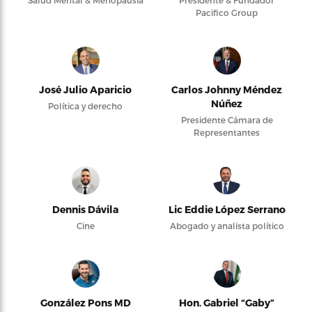
Salud Mental & Menopausia
Presidente & Fundador
Pacifico Group
José Julio Aparicio
Carlos Johnny Méndez
Núñez
Política y derecho
Presidente Cámara de
Representantes
Dennis Dávila
Lic Eddie López Serrano
Cine
Abogado y analista político
González Pons MD
Hon. Gabriel “Gaby”