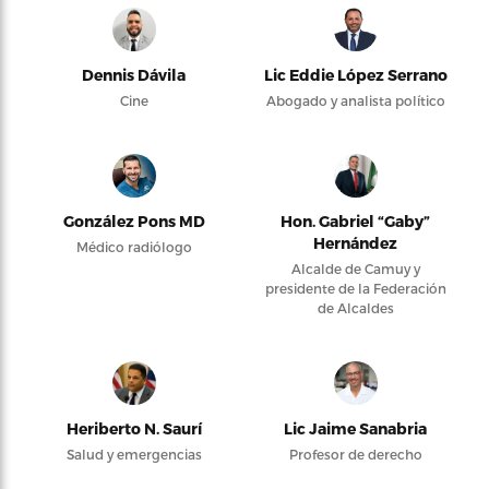
Dennis Dávila
Lic Eddie López Serrano
Cine
Abogado y analista político
González Pons MD
Hon. Gabriel “Gaby”
Hernández
Médico radiólogo
Alcalde de Camuy y
presidente de la Federación
de Alcaldes
Heriberto N. Saurí
Lic Jaime Sanabria
Salud y emergencias
Profesor de derecho