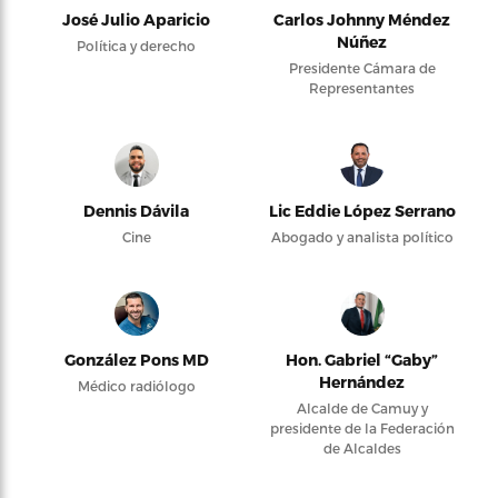
José Julio Aparicio
Carlos Johnny Méndez
Núñez
Política y derecho
Presidente Cámara de
Representantes
Dennis Dávila
Lic Eddie López Serrano
Cine
Abogado y analista político
González Pons MD
Hon. Gabriel “Gaby”
Hernández
Médico radiólogo
Alcalde de Camuy y
presidente de la Federación
de Alcaldes