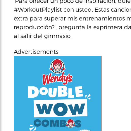
‘Para ofrecer un poco de inspiración, qui
#WorkoutPlaylist con usted. Estas canc
extra para superar mis entrenamientos más
reproducción?’, pregunta la exprimera d
al salir del gimnasio.
Advertisements