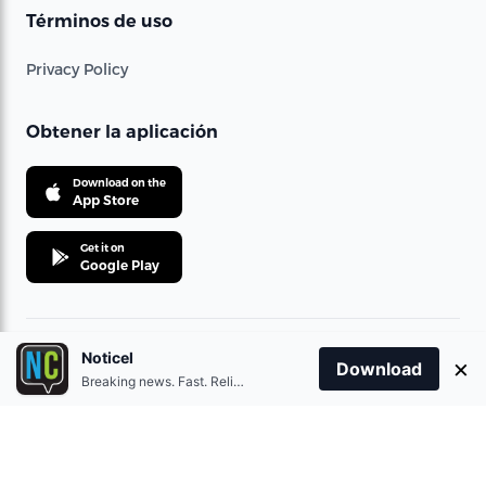
Términos de uso
Privacy Policy
Obtener la aplicación
Download on the
App Store
Get it on
Google Play
Noticel
×
© 2021 360 Telecom Corporation. All rights reserved.
Download
Breaking news. Fast. Reliable.