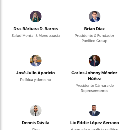
Dra. Bárbara D. Barros
Brian Díaz
Salud Mental & Menopausia
Presidente & Fundador
Pacifico Group
José Julio Aparicio
Carlos Johnny Méndez
Núñez
Política y derecho
Presidente Cámara de
Representantes
Dennis Dávila
Lic Eddie López Serrano
Cine
Abogado y analista político