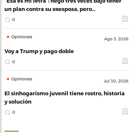
“Esa es mi letra”: negó tres veces bajo tener
un plan contra su exesposa, pero…
0
Opiniones
Ago 3, 2026
Voy a Trump y pago doble
0
Opiniones
Jul 30, 2026
El sinhogarismo juvenil tiene rostro, historia
y solución
0