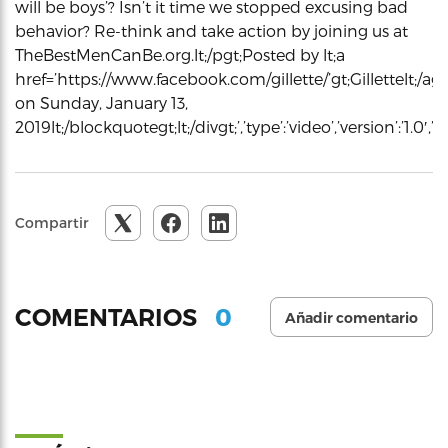
will be boys’? Isn’t it time we stopped excusing bad
behavior? Re-think and take action by joining us at
TheBestMenCanBe.org.lt;/pgt;Posted by lt;a
href=’https://www.facebook.com/gillette/’gt;Gillettelt;/agt
on Sunday, January 13,
2019lt;/blockquotegt;lt;/divgt;’,’type’:’video’,’version’:’1
Compartir
0
COMENTARIOS
Añadir comentario