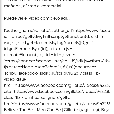
mañana’, afirmó el comercial.
Puede ver el video completo aquí:
{‘author_name’:’Gillette’,’author_url’:’https://www.faceboo
id=’fb-root’gt;lt;/divgt;nlt;scriptgt;(function(d, s, id) {n
var js, fjs = d.getElementsByTagName(s)[0];n if
(d.getElementById(id)) return;n js =
d.createElement(s); js.id = id;n js.src =
‘https://connect.facebook.net/en_US/sdk.js#xfbml=1&vers
fjs.parentNode.insertBefore(js, fjs);n}(document,
‘script’, ‘facebook-jssdk’));lt;/scriptgt;lt;div class=’fb-
video’ data-
href=’https://www.facebook.com/gillette/videos/9422360
cite=’https://www.facebook.com/gillette/videos/9422360
class=’fb-xfbml-parse-ignore’gt;lt;a
href=’https://www.facebook.com/gillette/videos/942236
Believe: The Best Men Can Be | Gillettelt;/agt;lt;pgt;’Boys