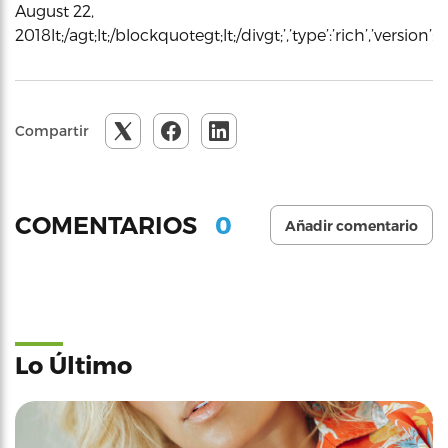
August 22,
2018lt;/agt;lt;/blockquotegt;lt;/divgt;’,’type’:’rich’,’vers
Compartir
0
COMENTARIOS
Añadir comentario
Lo Último