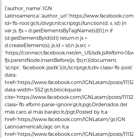
{‘author_name’:’IGN
Latinoamerica’,’author_url’:’https://www.facebook.com/IGN
id=’fb-root’gt;lt;/divgt;nlt;scriptgt;(function(d, s, id) {n
var js, fjs = d.getElementsByTagName(s)[0];n if
(d.getElementById(id)) return;n js =
d.createElement(s); js.id = id;n js.src =
‘https://connect.facebook.net/en_US/sdk.js#xfbml=1&vers
fjs.parentNode.insertBefore(js, fjs);n}(document,
‘script’, ‘facebook-jssdk’));lt;/scriptgt;lt;div class=’fb-post’
data-
href=’https://www.facebook.com/IGNLatam/posts/111321
data-width=’552’gt;lt;blockquote
cite=’https://www.facebook.com/IGNLatam/posts/111321
class=’fb-xfbml-parse-ignore’gt;lt;pgt;Ordenados del
más caro al más barato:lt;/pgt;Posted by lt;a
href=’https://www.facebook.com/IGNLatam/’gt;IGN
Latinoamericalt;/agt; on lt;a
href=’https://www.facebook.com/IGNLatam/posts/11132