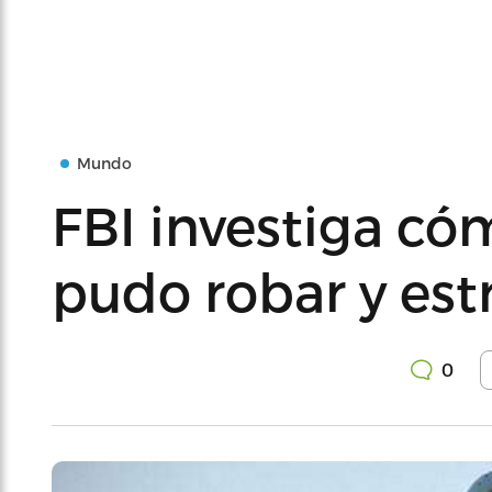
Mundo
FBI investiga c
pudo robar y estr
0