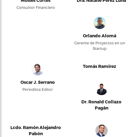
Moises Cortés
Dra. Natalie Pérez Luna
Consultor Financiero
Orlando Alomá
Gerente de Proyectos en un
Startup
Tomás Ramírez
Oscar J. Serrano
Periodista Editor
Dr. Ronald Collazo
Pagán
Lcdo. Ramón Alejandro
Pabón