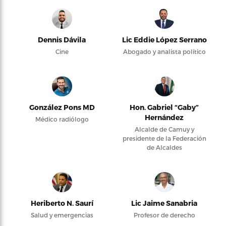
Dennis Dávila
Lic Eddie López Serrano
Cine
Abogado y analista político
González Pons MD
Hon. Gabriel “Gaby”
Hernández
Médico radiólogo
Alcalde de Camuy y
presidente de la Federación
de Alcaldes
Heriberto N. Saurí
Lic Jaime Sanabria
Salud y emergencias
Profesor de derecho