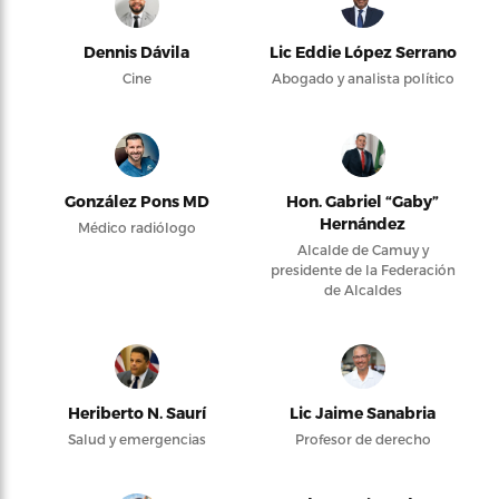
Dennis Dávila
Lic Eddie López Serrano
Cine
Abogado y analista político
González Pons MD
Hon. Gabriel “Gaby”
Hernández
Médico radiólogo
Alcalde de Camuy y
presidente de la Federación
de Alcaldes
Heriberto N. Saurí
Lic Jaime Sanabria
Salud y emergencias
Profesor de derecho