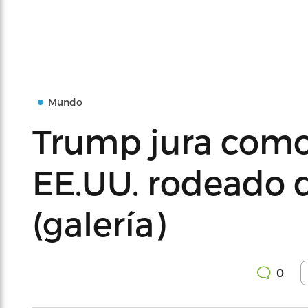
Mundo
Trump jura como
EE.UU. rodeado 
(galería)
0