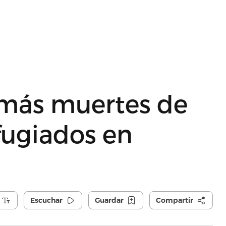
 más muertes de
fugiados en
Escuchar
Guardar
Compartir