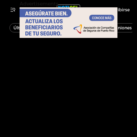
Advertisements
Inscribirse
Última Hora
Noticias
Economía
Opiniones