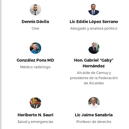
Dennis Dávila
Lic Eddie López Serrano
Cine
Abogado y analista político
González Pons MD
Hon. Gabriel “Gaby”
Hernández
Médico radiólogo
Alcalde de Camuy y
presidente de la Federación
de Alcaldes
Heriberto N. Saurí
Lic Jaime Sanabria
Salud y emergencias
Profesor de derecho