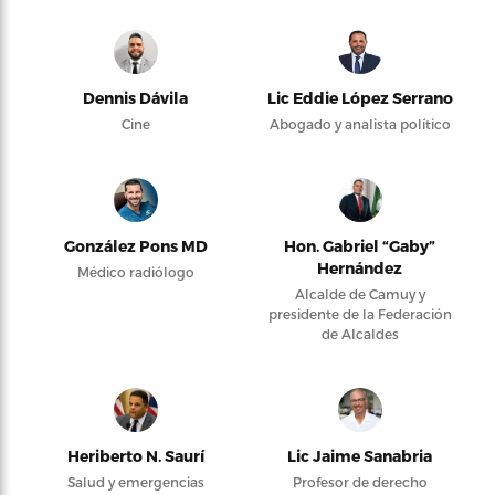
Dennis Dávila
Lic Eddie López Serrano
Cine
Abogado y analista político
González Pons MD
Hon. Gabriel “Gaby”
Hernández
Médico radiólogo
Alcalde de Camuy y
presidente de la Federación
de Alcaldes
Heriberto N. Saurí
Lic Jaime Sanabria
Salud y emergencias
Profesor de derecho