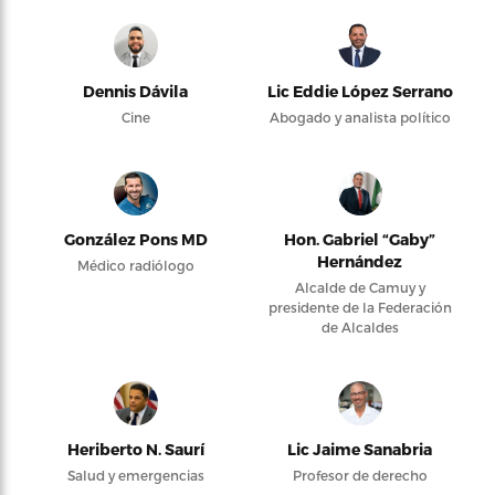
Dennis Dávila
Lic Eddie López Serrano
Cine
Abogado y analista político
González Pons MD
Hon. Gabriel “Gaby”
Hernández
Médico radiólogo
Alcalde de Camuy y
presidente de la Federación
de Alcaldes
Heriberto N. Saurí
Lic Jaime Sanabria
Salud y emergencias
Profesor de derecho