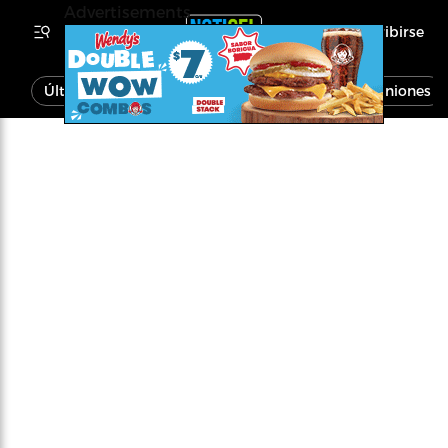
Advertisements
Inscribirse
Última Hora
Noticias
Economía
Opiniones