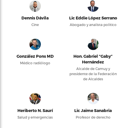
Dennis Dávila
Lic Eddie López Serrano
Cine
Abogado y analista político
González Pons MD
Hon. Gabriel “Gaby”
Hernández
Médico radiólogo
Alcalde de Camuy y
presidente de la Federación
de Alcaldes
Heriberto N. Saurí
Lic Jaime Sanabria
Salud y emergencias
Profesor de derecho