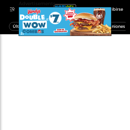
Advertisements
Inscribirse
Última Hora
Noticias
Economía
Opiniones