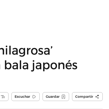
milagrosa’
n bala japonés
Escuchar
Guardar
Compartir