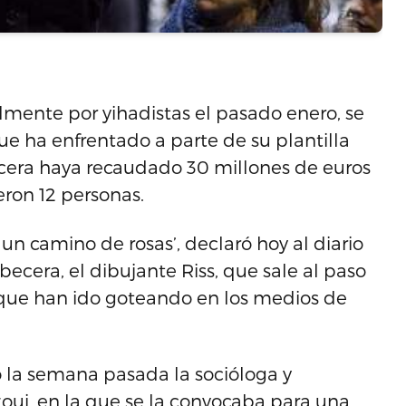
almente por yihadistas el pasado enero, se
ue ha enfrentado a parte de su plantilla
ecera haya recaudado 30 millones de euros
eron 12 personas.
un camino de rosas’, declaró hoy al diario
becera, el dibujante Riss, que sale al paso
 que han ido goteando en los medios de
ó la semana pasada la socióloga y
oui, en la que se la convocaba para una