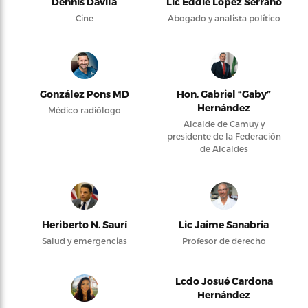
Dennis Dávila
Lic Eddie López Serrano
Cine
Abogado y analista político
González Pons MD
Hon. Gabriel “Gaby”
Hernández
Médico radiólogo
Alcalde de Camuy y
presidente de la Federación
de Alcaldes
Heriberto N. Saurí
Lic Jaime Sanabria
Salud y emergencias
Profesor de derecho
Lcdo Josué Cardona
Hernández