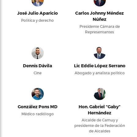
José Julio Aparicio
Carlos Johnny Méndez
Núñez
Política y derecho
Presidente Cámara de
Representantes
Dennis Dávila
Lic Eddie López Serrano
Cine
Abogado y analista político
González Pons MD
Hon. Gabriel “Gaby”
Hernández
Médico radiólogo
Alcalde de Camuy y
presidente de la Federación
de Alcaldes