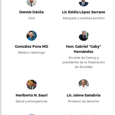
Dennis Dávila
Lic Eddie López Serrano
Cine
Abogado y analista político
González Pons MD
Hon. Gabriel “Gaby”
Hernández
Médico radiólogo
Alcalde de Camuy y
presidente de la Federación
de Alcaldes
Heriberto N. Saurí
Lic Jaime Sanabria
Salud y emergencias
Profesor de derecho