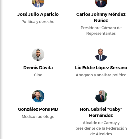
José Julio Aparicio
Carlos Johnny Méndez
Núñez
Política y derecho
Presidente Cámara de
Representantes
Dennis Dávila
Lic Eddie López Serrano
Cine
Abogado y analista político
González Pons MD
Hon. Gabriel “Gaby”
Hernández
Médico radiólogo
Alcalde de Camuy y
presidente de la Federación
de Alcaldes