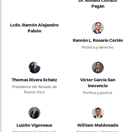
Dr. Ronald Collazo
Pagán
Lcdo. Ramón Alejandro
Pabón
Ramón L. Rosario Cortés
Política y derecho
Thomas Rivera Schatz
Víctor García San
Inocencio
Presidente del Senado de
Puerto Rico
Política y justicia
Luisito Vigoreaux
William Maldonado
Columnista Cultural y de
Economista y Estratega